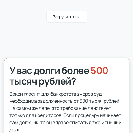
договор банкрота
Время чтения 6 минут
СТАТИСТИКА
Более тысячи граждан России стали
Загрузить еще
Время чтения 2 минуты
внесудебными банкротами
СТАТЬЯ
Можно ли вернуть деньги в случае
Время чтения 7 минут
НОВОСТЬ
досрочного прекращения банкротства
Мифы о банкротстве попадают даже в
солидные издания!
Время чтения 6 минут
СТАТИСТИКА
Менее 300 россиян списали долги по
У вас долги более
500
упрощенной схеме за полгода действия
тысяч рублей?
закона
ИЗМЕНЕНИЯ ЗАКОНА
Загрузить еще
Время чтения 2 минуты
Закон гласит: для банкротства через суд
Банкротство подорожает?
необходима задолженность от 500 тысяч рублей.
На самом же деле, это требование действует
Время чтения 2 минуты
СТАТИСТИКА
только для кредиторов. Если процедуру начинает
МФО стали чаще продавать долги
сам должник, то он вправе списать даже меньший
неплательщиков коллекторам
долг.
СТАТИСТИКА