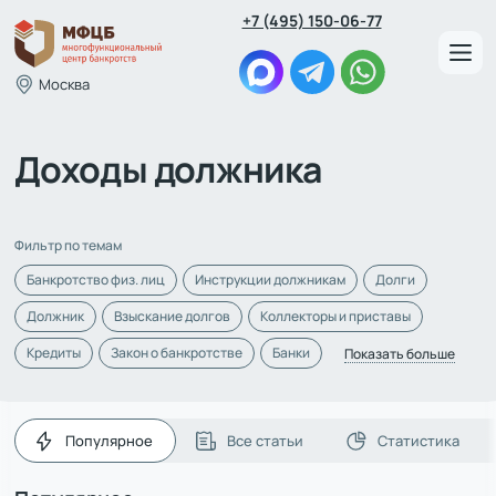
+7 (495) 150-06-77
Москва
Доходы должника
Фильтр по темам
Банкротство физ. лиц
Инструкции должникам
Долги
Должник
Взыскание долгов
Коллекторы и приставы
Кредиты
Закон о банкротстве
Банки
Показать больше
Популярное
Все статьи
Статистика