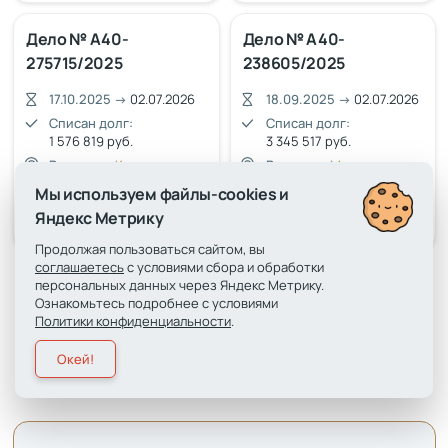
Дело № А40-
Дело № А40-
275715/2025
238605/2025
17.10.2025
→
02.07.2026
18.09.2025
→
02.07.2026
Списан долг:
Списан долг:
1 576 819 руб.
3 345 517 руб.
Регион:
п. Курилово,
Регион:
г. Москва,
Москва
Москва
Мы используем файлы-cookies и
Яндекс Метрику
Дело в картотеке
Дело в картотеке
Продолжая пользоваться сайтом, вы
соглашаетесь
с условиями сбора и обработки
персональных данных через Яндекс Метрику.
Ознакомьтесь подробнее с условиями
Смотреть все дела
Политики конфиденциальности
.
Окей!